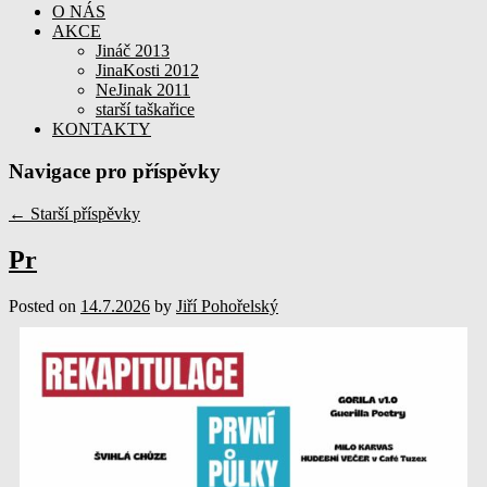
O NÁS
AKCE
Jináč 2013
JinaKosti 2012
NeJinak 2011
starší taškařice
KONTAKTY
Navigace pro příspěvky
←
Starší příspěvky
Pr
Posted on
14.7.2026
by
Jiří Pohořelský