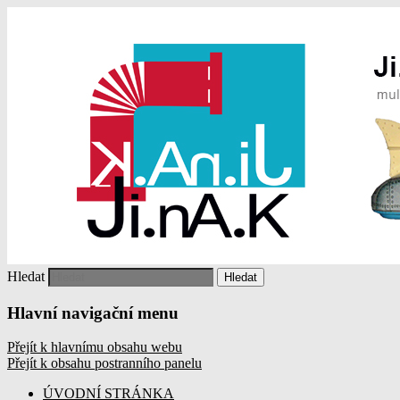
multižánrový spolek uměleckých autorů
JIHLAVA NA KOLENOU
organizující kulturní akce v Jihlavě
Hledat
Hlavní navigační menu
Přejít k hlavnímu obsahu webu
Přejít k obsahu postranního panelu
ÚVODNÍ STRÁNKA